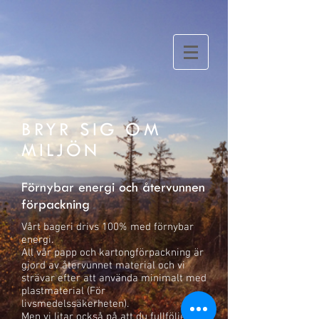
BRYR SIG OM
MILJÖN
Förnybar energi och återvunnen
förpackning
Vårt bageri drivs 100% med förnybar
energi.
All vår papp och kartongförpackning är
gjord av återvunnet material och vi
strävar efter att använda minimalt med
plastmaterial (För
livsmedelssäkerheten).
Men vi litar också på att du fullföljer