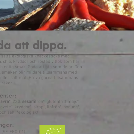
a att dippa.
 salta ekologiska knäckesticks med
 chili, kryddor och rostad vitlök som har
h nötig smak. Goda att äta som de är. Den
ilismaken blir mildare tillsammans med
eller salt mat. Prova gärna tillsammans
 räkor.
enser:
havre
*, 22%
sesam
frön*, glutenfritt majs*,
ovete*, kryddor*, sirap*, linfrön*, honung*,
och salt. *ekologiskt
ngar:
t
(SE-EKO-01)