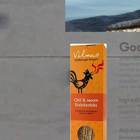
God
Smakrika,
sesamfrön,
en mild oc
starka ch
dippsåser 
med rökta
Ingredi
glutenfri
glutenfri b
havssalt, 
Märkni
Ekologisk