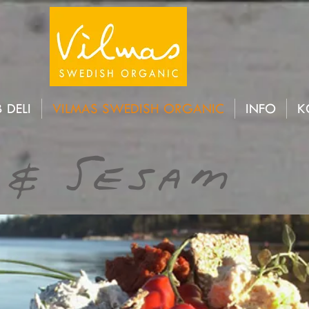
 DELI
VILMAS SWEDISH ORGANIC
INFO
K
 & SEsaM