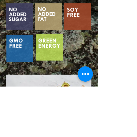
NO
NO
SOY
ADDED
ADDED
FREE
FAT
SUGAR
GMO
GREEN
FREE
ENERGY
ENJOY
IT