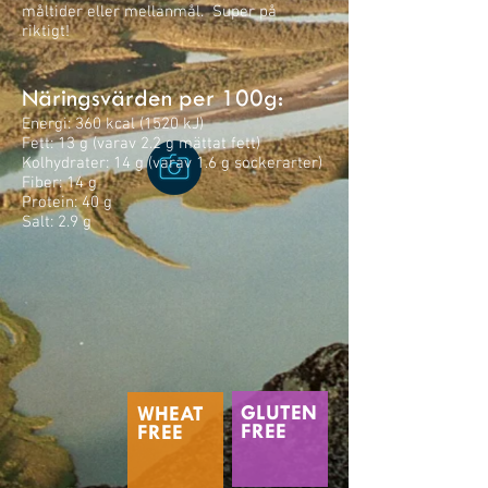
måltider eller mellanmål. Super på
riktigt!
Näringsvärden per 100g:
Energi: 360 kcal (1520 kJ)
Fett: 13 g (varav 2.2 g mättat fett)
Kolhydrater: 14 g (varav 1.6 g sockerarter)
Fiber: 14 g
Protein: 40 g
​Salt: 2.9 g
GLUTEN
WHEAT
FREE
FREE