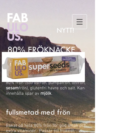
NYTT!
80% FRÖKNÄCKE
Ingredienser:
80% frön (Solrosfrön, pumpafrön, linfrön,
sesam
frön), glutenfri havre och salt. Kan
innehålla spar av
mjölk
.
fullsmetad med frön
Bakat på hela 80% frön för god smak och
extra vitaminer. Passar till frukost,