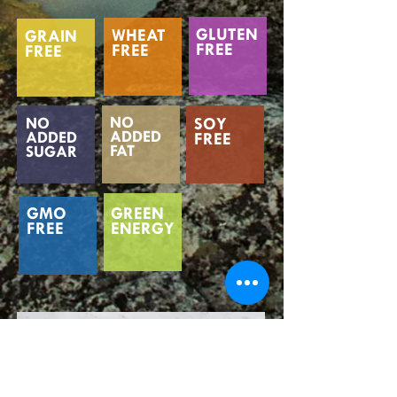
GLUTEN
WHEAT
GRAIN
FREE
FREE
FREE
NO
NO
SOY
ADDED
ADDED
FREE
FAT
SUGAR
GMO
GREEN
FREE
ENERGY