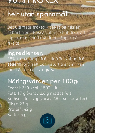
helt utan spannmål!
Det ultimata frökex - bakat på nästan
enbart frön! Passar utmärkt till fika, att
dippa, eller med måltider. Super på
riktigt!
Ingredienser:
98% frön (pumpafrön, linfrön, vallmofrön,
sesam
frön), salt och naturlig arom. Kan
innehålla spar av
mjölk.
Näringsvärden per 100g:
Energi: 360 kcal (1500 kJ)
Fett: 17 g (varav 2.6 g mättat fett)
Kolhydrater: 7 g (varav 2.8 g sockerarter)
Fiber: 23 g
Protein: 42 g
​Salt: 2.5 g